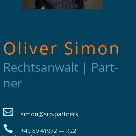
Oli­ver Simon
Rechts­an­walt | Part­
ner

simon@srp.partners

+49 89 41972 — 222