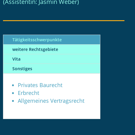
(Assis­ten­tin: Jas­min Weber)
Tätig­keits­schwer­punk­te
wei­te­re Rechts­ge­bie­te
Vita
Sons­ti­ges
Pri­va­tes Bau­recht
Erbrecht
All­ge­mei­nes Ver­trags­recht